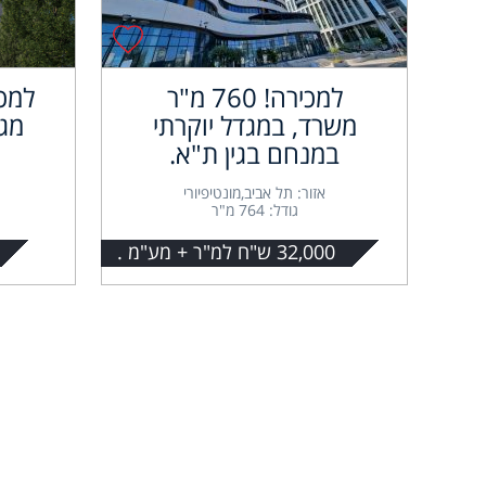
למכירה! 760 מ"ר
למכ
משרד, במגדל יוקרתי
מגו
במנחם בגין ת"א.
אזור: תל אביב,מונטיפיורי
גודל: 764 מ"ר
32,000 ש"ח למ"ר + מע"מ .