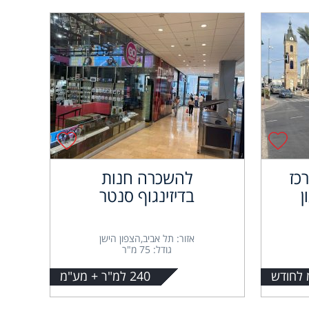
כז
להשכרה חנות
ן
בדיזינגוף סנטר
אזור: תל אביב,הצפון הישן
גודל: 75 מ"ר
240 למ"ר + מע"מ