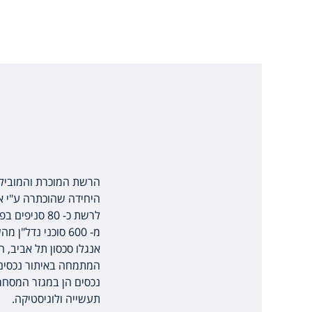
הרשת המוכרת והמובילה בי
היחידה שהוכתרה ע"י א
לרשת כ- 80 סניפים בפריסה ארצית מאילת ועד ראש פינה, המופעלים ע"י זכיינים עצמאיים ומעסיקה למעלה
מ- 600 סוכני נדל"ן מהשורה הראשונה בתחום.
אנגלו סכסון תל אביב, 
המתמחה באיתור נכסים 
נכסים הן במגזר המסחרי
תעשייה ולוגיסטיקה.