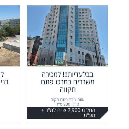
בבלעדיות!!! למכירה
למ
משרדים במרכז פתח
בני
תקווה
אזור: מרכז,פתח תקוה
גודל: 800 מ"ר
החל מ 7,900 ש"ח למ"ר +
מע"מ.