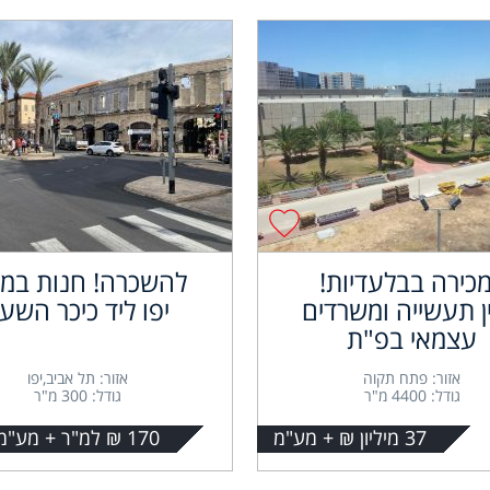
כירה בבלעדיות!
להשכרה! חנות במר
ין תעשייה ומשרדים
יפו ליד כיכר השעו
עצמאי בפ"ת
אזור: פתח תקוה
אזור: תל אביב,יפו
גודל: 4400 מ"ר
גודל: 300 מ"ר
37 מיליון ₪ + מע"מ
170 ₪ למ"ר + מע"מ לחודש