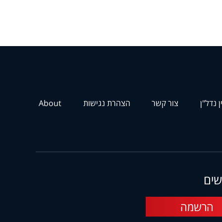
ן נדל"ן
צור קשר
הצהרת נגישות
About
שים