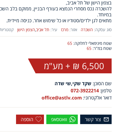
בצפון הישן של תל אביב,
להשכרה נכס מסחרי הנמצא בעורף הבניין, ממוקם בלב השכו
במיוחד.
מתאים לגן ילדים/סטודיו או כל שימוש אחר. כניסה מיידית.
סוג עסקה:
השכרה
אזור:
מרכז
עיר:
תל אביב
,
הצפון הישן
קטגוריות
שטח מינימאלי לחלוקה:
65
שטח במ"ר:
65
6,500 ₪ + מע"מ
שם הסוכן:
שקד שקי,שי שדה
טלפון:
072-3922214
דואר אלקטרוני:
office@astlv.com
צור קשר
וואטסאפ
הוספה