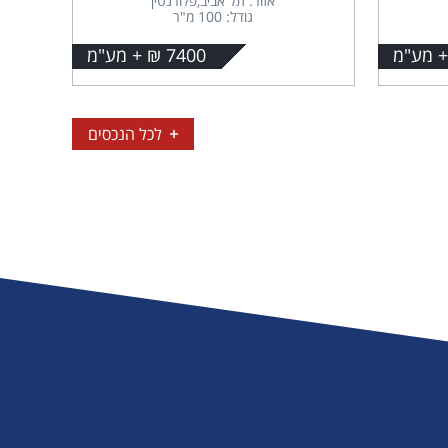
אזור: תל אביב,פלורנטין
גודל: 100 מ"ר
7400 ₪ + מע"מ
לכל הנכסים