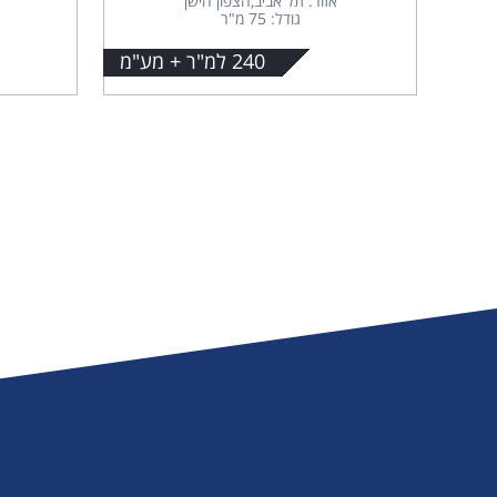
אזור: תל אביב,הצפון הישן
גודל: 75 מ"ר
240 למ"ר + מע"מ