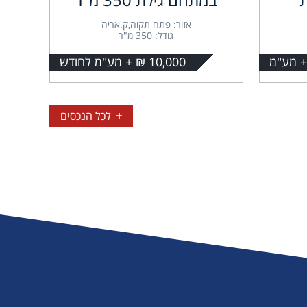
אזור: פתח תקוה,ק.אריה
גודל: 350 מ"ר
10,000 ₪ + מע"מ לחודש
לכל הנכסים