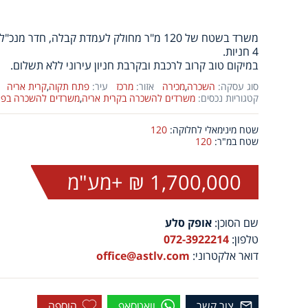
משרד בשטח של 120 מ"ר מחולק לעמדת קבלה, חדר מנכ"ל, חדר ישיבות ו-2 חדרי עבודה.
4 חניות.
במיקום טוב קרוב לרכבת ובקרבת חניון עירוני ללא תשלום.
סוג עסקה:
השכרה
,
מכירה
אזור:
מרכז
עיר:
פתח תקוה
,
קרית אריה
קטגוריות נכסים:
משרדים להשכרה בקרית אריה
,
משרדים להשכרה בפת
שטח מינימאלי לחלוקה:
120
שטח במ"ר:
120
1,700,000 ₪ +מע"מ
שם הסוכן:
אופק סלע
טלפון:
072-3922214
דואר אלקטרוני:
office@astlv.com
צור קשר
וואטסאפ
הוספה