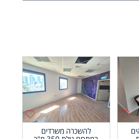
ים
להשכרה משרדים
במתחם גילת 350 מ"ר