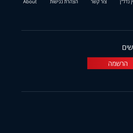
ן נדל"ן
צור קשר
הצהרת נגישות
About
שים