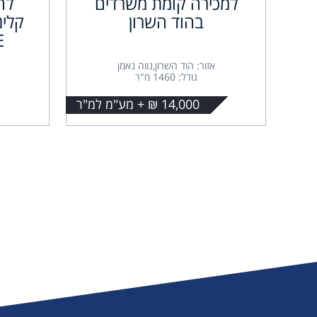
למכירה קומת משרדים
לה
בהוד השרון
קלינ
E
אזור: הוד השרון,נווה נאמן
גודל: 1460 מ"ר
14,000 ₪ + מע"מ למ"ר