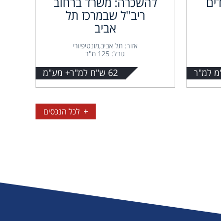
ים
להשכרה: משרד ברחוב
ריב"ל שבמרכז תל
אביב
אזור: תל אביב,מונטיפיורי
גודל: 125 מ"ר
62 ש"ח למ"ר+ מע"מ
לכל הנכסים