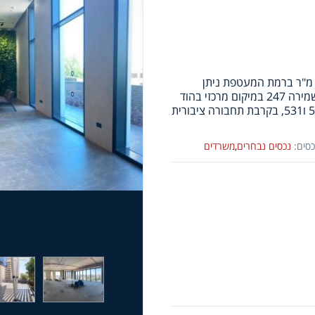
דש בשוק! משרד למכירה במרכז העיר בקומה ראשונה 124 מ"ר ברמת המעטפת ניתן
להשלים לרמת גמר, בניין יוקרתי במיוחד, קיים ממד, שירותי שמירה 247 במיקום מרכזי בהוד
השרון, קרוב לחנויות רבות, מסעדות, יציאה מהירה לכביש 6, 5 ו531, בקרבת תחבורה ציבורית
כסים:
נכסים נבחרים
,
משרדים