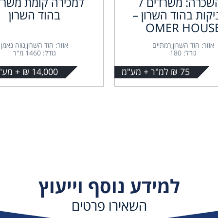
שכרה: משרדים /
למכירה קומת משרד
יקות בהוד השרון –
בהוד השרון
OMER HOUS
אזור: הוד השרון,רמתיים
אזור: הוד השרון,נווה נאמן
גודל: 180
גודל: 1460 מ"ר
75 ₪ למ"ר + מע"מ
14,000 ₪ + מע"מ למ"ר
למידע נוסף וייעוץ
השאירו פרטים