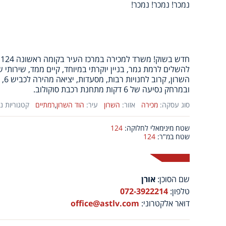
נמכר! נמכר! נמכר!
ח
ובמרחק נסיעה של 6 דקות מתחנת רכבת סוקולוב.
סוג עסקה:
מכירה
אזור:
השרון
עיר:
הוד השרון
,
רמתיים
קטגוריות נ
שטח מינימאלי לחלוקה:
124
שטח במ"ר:
124
שם הסוכן:
אורן
טלפון:
072-3922214
דואר אלקטרוני:
office@astlv.com