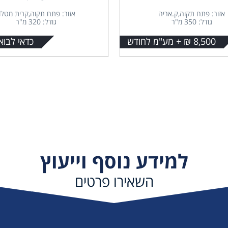
אזור: פתח תקוה,ק.אריה
אזור: פתח תקוה,קרית מטלון
גודל: 350 מ"ר
גודל: 320 מ"ר
8,500 ₪ + מע"מ לחודש
כדאי לבוא
למידע נוסף וייעוץ
השאירו פרטים