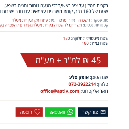
בקרית מטלון על ציר ראשי,דרכי הגעה נוחות וחניה בשפע.
שטח של 180 מ"ר, קומת משרדים עצמאית עם חדר ישיבות ועמדת מזכירות.
סוג עסקה:
השכרה
אזור:
מרכז
עיר:
פתח תקוה
,
קרית מטלון
קטגוריות נכסים:
משרדים להשכרה בקרית מטלון
,
משרדים להשכרה בפת
שטח מינימאלי לחלוקה:
180
שטח במ"ר:
180
45 ₪ למ"ר + מע"מ
שם הסוכן:
אופק סלע
טלפון:
072-3922214
דואר אלקטרוני:
office@astlv.com
צור קשר
וואטסאפ
הוספה