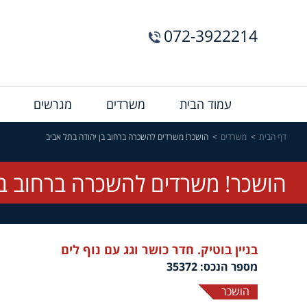
072-3922214
Menu
עמוד הבית
משרדים
מגרשים
Bar
דף הבית
משרדים
הושכר! משרדים להשכרה ברחוב בן יהודה בתל אביב
הושכר! משרדים להשכרה ברחוב בן
בניין בוטיק. חדר כושר וגג עם נוף לים
מספר הנכס: 35372
הושכר