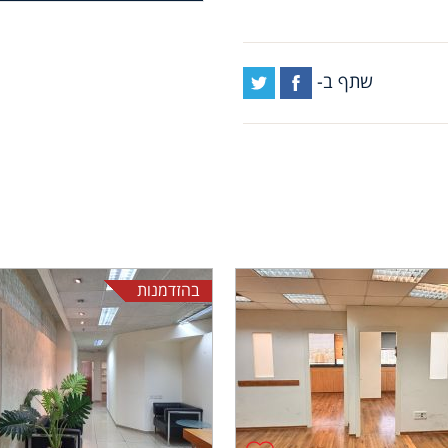
שתף ב-
בהזדמנות