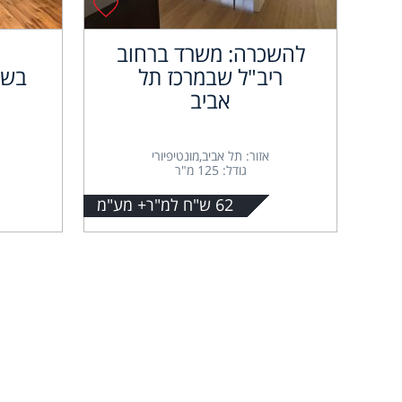
להשכרה: משרד ברחוב
ריב"ל שבמרכז תל
בשא
אביב
אזור: תל אביב,מונטיפיורי
גודל: 125 מ"ר
62 ש"ח למ"ר+ מע"מ