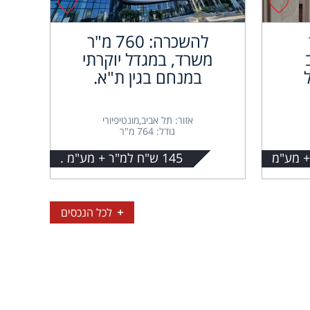
להשכרה: 760 מ"ר
משרד, במגדל יוקרתי
במנחם בגין ת"א.
אזור: תל אביב,מונטיפיורי
גודל: 764 מ"ר
145 ש"ח למ"ר + מע"מ .
לכל הנכסים