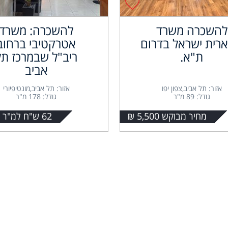
להשכרה משרד
להשכרה: משרד
רית ישראל בדרום
אטרקטיבי ברחוב
ת"א.
ריב"ל שבמרכז תל
אביב
אזור: תל אביב,צפון יפו
אזור: תל אביב,מונטיפיורי
גודל: 89 מ"ר
גודל: 178 מ"ר
מחיר מבוקש 5,500 ₪
62 ש"ח למ"ר + מע"מ