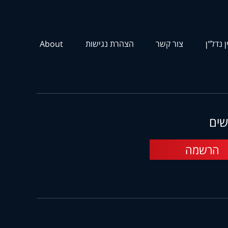
ן נדל"ן
צור קשר
הצהרת נגישות
About
שים