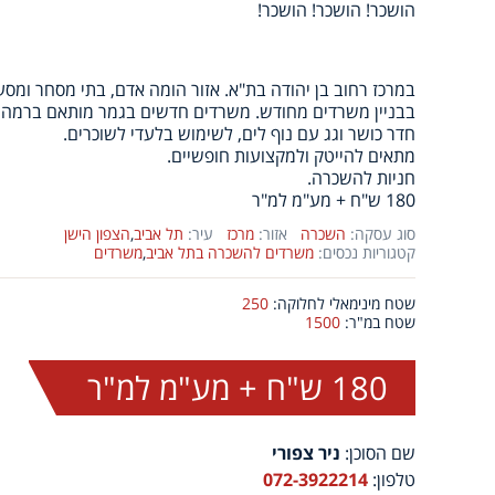
הושכר! הושכר! הושכר!
במרכז רחוב בן יהודה בת"א. אזור הומה אדם, בתי מסחר ומס
בבניין משרדים מחודש. משרדים חדשים בגמר מותאם ברמה גבוהה. 250 עד 00
חדר כושר וגג עם נוף לים, לשימוש בלעדי לשוכרים.
מתאים להייטק ולמקצועות חופשיים.
חניות להשכרה.
180 ש"ח + מע"מ למ"ר
סוג עסקה:
השכרה
אזור:
מרכז
עיר:
תל אביב
,
הצפון הישן
קטגוריות נכסים:
משרדים להשכרה בתל אביב
,
משרדים
שטח מינימאלי לחלוקה:
250
שטח במ"ר:
1500
180 ש"ח + מע"מ למ"ר
שם הסוכן:
ניר צפורי
טלפון:
072-3922214