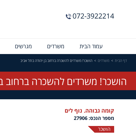
072-3922214
Menu
עמוד הבית
משרדים
מגרשים
Bar
דף הבית
משרדים
הושכר! משרדים להשכרה ברחוב בן יהודה בתל אביב
הושכר! משרדים להשכרה ברחוב בן
קומה גבוהה. נוף לים
מספר הנכס: 27906
הושכר