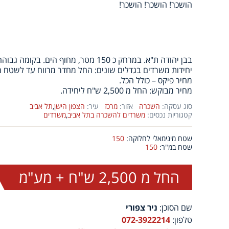
הושכר! הושכר! הושכר!
בבן יהודה ת"א. במרחק כ 150 מטר, מחוף הים. בקומה גבוהה – נוף מרהיב.
יחידות משרדים בגדלים שונים: החל מחדר מרווח עד לשטח משרדים של כ
מחיר פיקס – כולל הכל.
מחיר מבוקש: החל מ 2,500 ש"ח ליחידה.
סוג עסקה:
השכרה
אזור:
מרכז
עיר:
הצפון הישן
,
תל אביב
קטגוריות נכסים:
משרדים להשכרה בתל אביב
,
משרדים
שטח מינימאלי לחלוקה:
150
שטח במ"ר:
150
החל מ 2,500 ש"ח + מע"מ
שם הסוכן:
ניר צפורי
טלפון:
072-3922214