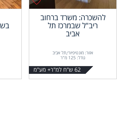
להשכרה: משרד ברחוב
ריב"ל שבמרכז תל
בשא
אביב
אזור: מונטיפיורי,תל אביב
גודל: 125 מ"ר
62 ש"ח למ"ר+ מע"מ