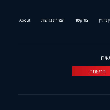
ן נדל"ן
צור קשר
הצהרת נגישות
About
שים