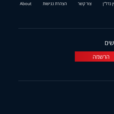
ן נדל"ן
צור קשר
הצהרת נגישות
About
שים