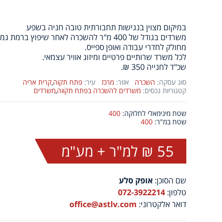
במיקום מצוין בנגישות תחבורתית טובה חניה בשפע
משרדים בגודל של 400 מ"ר להשכרה לאחר שיפוץ ברמת גמר גבוהה.
מחולק לחדרי עבודה ואופן ספייס.
לכל משרד שרותיים פרטיים ומיזוג אוויר עצמאי.
שכ"ד לחנייה 350 ₪.
סוג עסקה:
השכרה
אזור:
מרכז
עיר:
פתח תקוה
,
קרית אריה
קטגוריות נכסים:
משרדים להשכרה בפתח תקווה
,
משרדים
שטח מינימאלי לחלוקה:
400
שטח במ"ר:
400
55 ₪ למ"ר + מע"מ
שם הסוכן:
אופק סלע
טלפון:
072-3922214
דואר אלקטרוני:
office@astlv.com