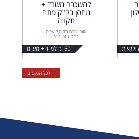
 מ"ר
להשכרה משרד +
ון
מחסן בק"ק פתח
תקווה
אזור: פתח תקוה,ק.אריה
גודל: 240 מ"ר
 ולראות
50 ₪ למ"ר + מע"מ
לכל הנכסים