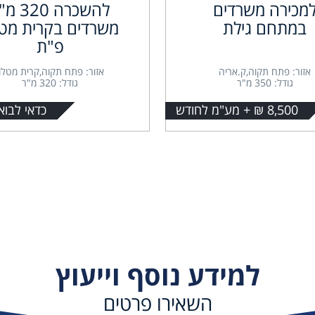
מכירה משרדים
להשכרה 320
במתחם גילת
משרדים בקרית מטל
פ"ת
אזור: פתח תקוה,ק.אריה
אזור: פתח תקוה,קרית מטלון
גודל: 350 מ"ר
גודל: 320 מ"ר
8,500 ₪ + מע"מ לחודש
כדאי לבוא
למידע נוסף וייעוץ
השאירו פרטים