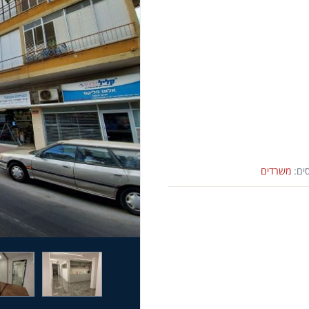
ים:
משרדים