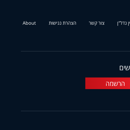
ן נדל"ן
צור קשר
הצהרת נגישות
About
שים