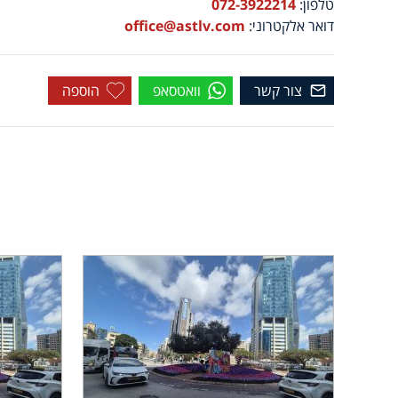
טלפון:
072-3922214
דואר אלקטרוני:
office@astlv.com
צור קשר
וואטסאפ
הוספה