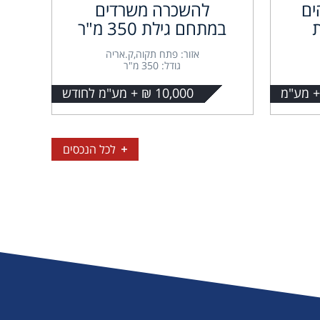
ים
להשכרה משרדים
במתחם גילת 350 מ"ר
אזור: פתח תקוה,ק.אריה
גודל: 350 מ"ר
10,000 ₪ + מע"מ לחודש
לכל הנכסים