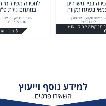
ירה בניין משרדים
למכירה משרד מדה
מאי בפתח תקווה
במתחם גילת פ"ת
זור: פתח תקוה,קרית מטלון
אזור: פתח תקוה,ק.אריה
גודל: 3214 מ"ר
גודל: 715 מ"ר
מחיר מבוקש 32 מיליון ₪ +
מ
8 מיליון ₪ + מע"מ
למידע נוסף וייעוץ
השאירו פרטים