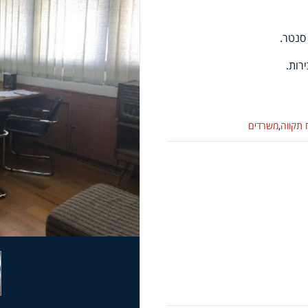
סנטר.
רות.
תקווה
,
משרדים