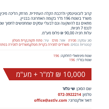
קרוב לזבוטינסקי ולרכבת הקלה העתידית. מרחק הליכה מיכין 
משרד בשטח 196 מ"ר בקומה האחרונה בבניין.
מתאים גם להשקעה וגם לבעלי עסקים שמחפשים לחסוך שכי
לנכס 7 חניות.
עלות חניה 90,00 ₪ פלוס מע"מ.
סוג עסקה:
מכירה
אזור:
מרכז
עיר:
פתח תקוה
,
קרית מטלון
קטגוריות נכסים:
משרדים למכירה בקרית מטלון
,
משרדים למכירה בפתח 
שטח מינימאלי לחלוקה:
196
שטח במ"ר:
196
10,000 ₪ למ"ר + מע"מ
שם הסוכן:
שי גלזר
טלפון:
072-3922214
דואר אלקטרוני:
office@astlv.com