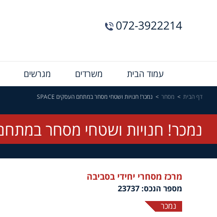
072-3922214
Menu
עמוד הבית
משרדים
מגרשים
Bar
דף הבית
מסחר
נמכר! חנויות ושטחי מסחר במתחם העסקים SPACE
נמכר! חנויות ושטחי מסחר במתחם העס
מרכז מסחרי יחידי בסביבה
מספר הנכס: 23737
נמכר