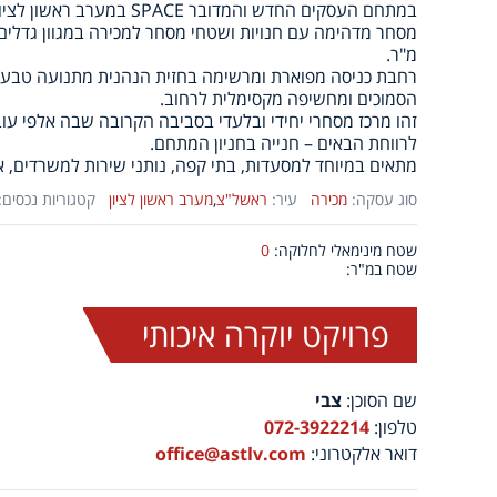
במתחם העסקים החדש והמדובר ACE
מ"ר.
רחבת כניסה מפוארת ומרשימה בחזית הנהנית מתנועה טבעית
הסמוכים ומחשיפה מקסימלית לרחוב.
זהו מרכז מסחרי יחידי ובלעדי בסביבה הקרובה שבה אלפי עוב
לרווחת הבאים – חנייה בחניון המתחם.
מתאים במיוחד למסעדות, בתי קפה, נותני שירות למשרדים, או
סוג עסקה:
מכירה
עיר:
ראשל"צ
,
מערב ראשון לציון
קטגוריות נכסים:
שטח מינימאלי לחלוקה:
0
שטח במ"ר:
פרויקט יוקרה איכותי
שם הסוכן:
צבי
טלפון:
072-3922214
דואר אלקטרוני:
office@astlv.com