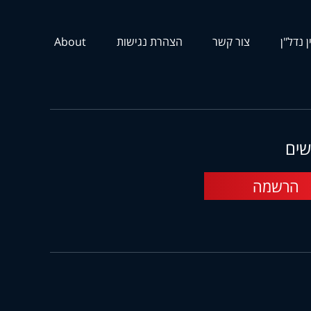
ן נדל"ן
צור קשר
הצהרת נגישות
About
שים