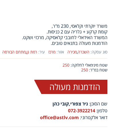
משרד יוקרתי וקלאסי, 230 מ"ר,
קומת קרקע + גלריה עם 2 כניסות.
המשרד האידאלי לחובבי קלאסיקה, מרכזי ושקט.
הזדמנות מעולה בתנאים טובים.
סוג עסקה:
השכרה
,
מכירה
אזור:
מרכז
עיר:
רמת גן
,
מתחם הבורסה
שטח מינימאלי לחלוקה:
250
שטח במ"ר:
250
הזדמנות מעולה
שם הסוכן:
ניר צפורי,קובי כהן
טלפון:
072-3922214
דואר אלקטרוני:
office@astlv.com