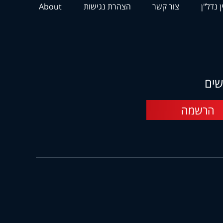
ן נדל"ן
צור קשר
הצהרת נגישות
About
שים