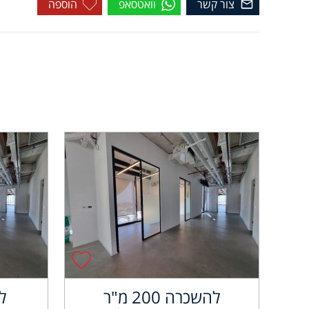
צור קשר
וואטסאפ
הוספה
להשכרה 200 מ"ר
ל