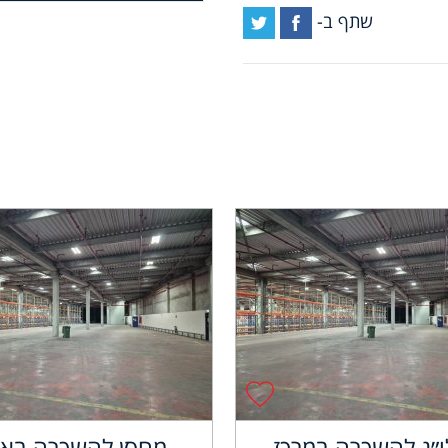
שתף ב-
״ג להשכרה במרכז
מחסן להשכרה באז