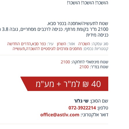
הושכר! הושכר! הושכר!
שטח לתעשיה/אחסנה בכפר סבא.
2100 מ"ר בקומת מרתף. כניסה לרכבים מסחריים, גובה 3.8 מטר, ספירנקלרים, .
כניסה מידית
סוג עסקה:
השכרה
אזור:
השרון
עיר:
כפר סבא
,
הדרים החדשה
קטגוריות נכסים:
מחסנים ומרכזים לוגיסטיים להשכרה
,
תעשייה
שטח מינימאלי לחלוקה:
2100
שטח במ"ר:
2100
40 ₪ למ"ר + מע"מ
שם הסוכן:
שי גלזר
טלפון:
072-3922214
דואר אלקטרוני:
office@astlv.com