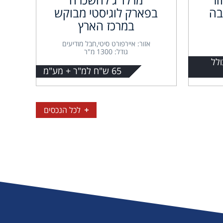
בה
בפארק לוגיסטי מבוקש
במרכז הארץ
אזור: איירפורט סיטי,חבל מודיעים
גודל: 1300 מ"ר
ולל
65 ש"ח למ"ר + מע"מ
לכל הנכסים