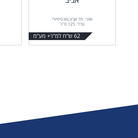
אזור: תל אביב,מונטיפיורי
גודל: 125 מ"ר
62 ש"ח למ"ר+ מע"מ