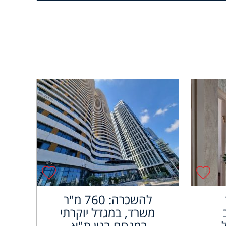
להשכרה: 760 מ"ר
משרד, במגדל יוקרתי
במנחם בגין ת"א.