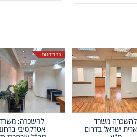
בהזדמנות
להשכרה משרד
להשכרה: משרד
רית ישראל בדרום
אטרקטיבי ברחוב
ת"א.
ריב"ל שבמרכז תל