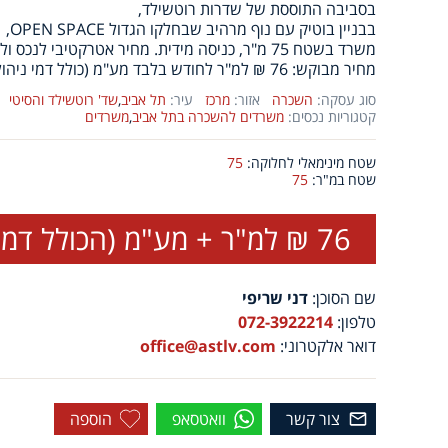
בסביבה התוססת של שדרות רוטשילד,
בבניין בוטיק עם נוף מרהיב שבחלקו הגדול OPEN SPACE,
משרד בשטח 75 מ"ר, כניסה מידית. מחיר אטרקטיבי לנכס ולסביבה.
מחיר מבוקש: 76 ₪ למ"ר לחודש בלבד מע"מ (כולל דמי ניהול).
סוג עסקה:
השכרה
אזור:
מרכז
עיר:
תל אביב
,
שד' רוטשילד והסיטי
קטגוריות נכסים:
משרדים להשכרה בתל אביב
,
משרדים
שטח מינימאלי לחלוקה:
75
שטח במ"ר:
75
76 ₪ למ"ר + מע"מ (הכולל דמי ניהול)
שם הסוכן:
דני שריפי
טלפון:
072-3922214
דואר אלקטרוני:
office@astlv.com
צור קשר
וואטסאפ
הוספה