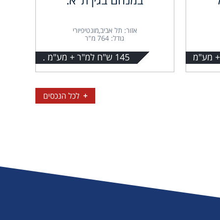
אזור: תל אביב,מונטיפיורי
גודל: 764 מ"ר
145 ש"ח למ"ר + מע"מ .
לכל הנכסים