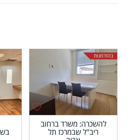
בהזדמנות
להשכרה: משרד ברחוב
ריב"ל שבמרכז תל
בשא
אביב