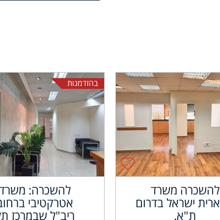
בהזדמנות
להשכרה משרד
להשכרה: משרד
רית ישראל בדרום
אטרקטיבי ברחוב
ת"א.
ריב"ל שבמרכז תל