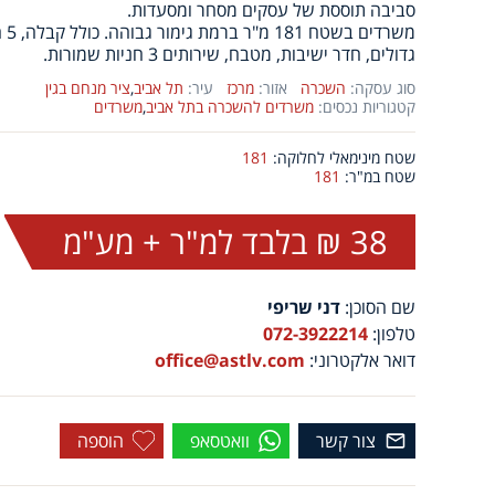
סביבה תוססת של עסקים מסחר ומסעדות.
גדולים, חדר ישיבות, מטבח, שירותים 3 חניות שמורות.
סוג עסקה:
השכרה
אזור:
מרכז
עיר:
תל אביב
,
ציר מנחם בגין
קטגוריות נכסים:
משרדים להשכרה בתל אביב
,
משרדים
שטח מינימאלי לחלוקה:
181
שטח במ"ר:
181
38 ₪ בלבד למ"ר + מע"מ
שם הסוכן:
דני שריפי
טלפון:
072-3922214
דואר אלקטרוני:
office@astlv.com
צור קשר
וואטסאפ
הוספה