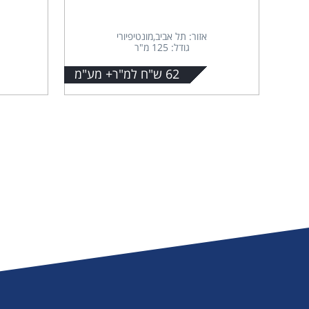
אזור: תל אביב,מונטיפיורי
גודל: 125 מ"ר
62 ש"ח למ"ר+ מע"מ