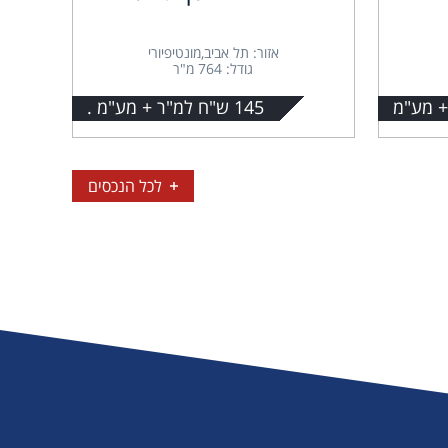
אזור: תל אביב,מונטיפיורי
גודל: 764 מ"ר
145 ש"ח למ"ר + מע"מ .
לכל הנכסים