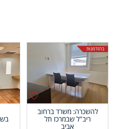
בהזדמנות
להשכרה: משרד ברחוב
ריב"ל שבמרכז תל
בשא
אביב