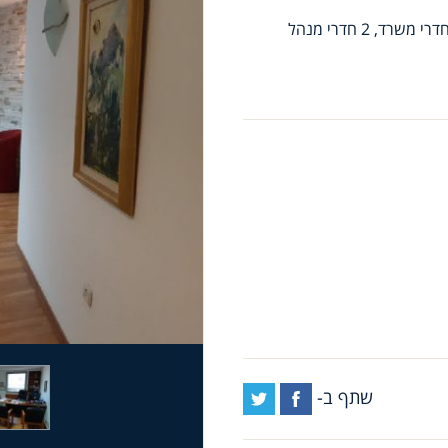
משרדים בשטח 181 מ"ר ברמת גימור גבוהה. כולל קבלה, 5 חדרי משרד, 2 חדרי מנהל
שתף ב-