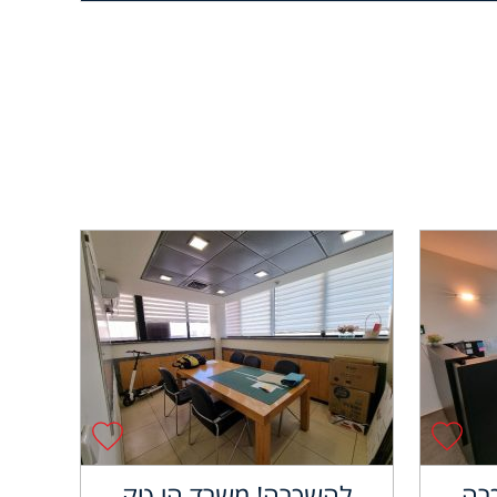
רה
להשכרה! משרד הי טק