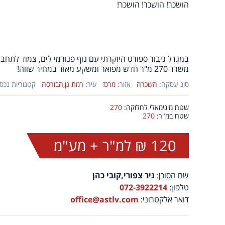
הושכר! הושכר! הושכר!
במגדל גיבור ספורט היוקרתי עם נוף פנורמי לים, צמוד לתחבור
משרד 270 מ"ר חדש מפואר ומשקע מאוד במחיר שווה!
סוג עסקה:
השכרה
אזור:
מרכז
עיר:
רמת גן
,
הבורסה
קטגוריות נכסי
שטח מינימאלי לחלוקה:
270
שטח במ"ר:
270
120 ₪ למ"ר + מע"מ
שם הסוכן:
ניר צפורי,קובי כהן
טלפון:
072-3922214
דואר אלקטרוני:
office@astlv.com