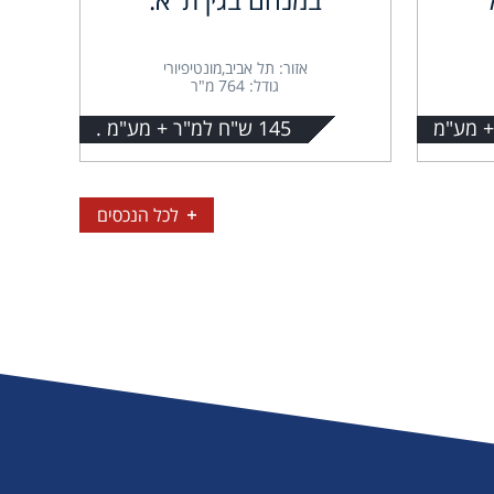
אזור: תל אביב,מונטיפיורי
גודל: 764 מ"ר
145 ש"ח למ"ר + מע"מ .
לכל הנכסים