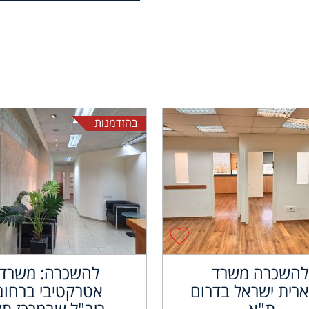
בהזדמנות
להשכרה משרד
להשכרה: משרד
רית ישראל בדרום
אטרקטיבי ברחוב
ת"א.
ריב"ל שבמרכז תל