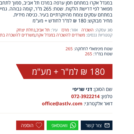
במגדל אקרו במתחם חסן ערפה במרכז תל אביב, סמוך לתחבו
מפואר לפי דרישת הלקוח. שטח: 265 מ"ר, קומה גבוהה. גמישות בתכנון ובעיצוב,
במתחם עסקים צומח מהיוקרתיים בעיר. כניסה מידית.
מחיר מבוקש: 180 ₪ למ"ר לחודש + מע"מ
סוג עסקה:
השכרה
אזור:
מרכז
עיר:
תל אביב
,
נחלת יצחק
קטגוריות נכסים:
משרדים להשכרה במגדל אקרו
,
משרדים להשכרה בתל
שטח מינימאלי לחלוקה:
265
שטח במ"ר:
265
180 ₪ למ"ר + מע"מ
שם הסוכן:
דני שריפי
טלפון:
072-3922214
דואר אלקטרוני:
office@astlv.com
צור קשר
וואטסאפ
הוספה