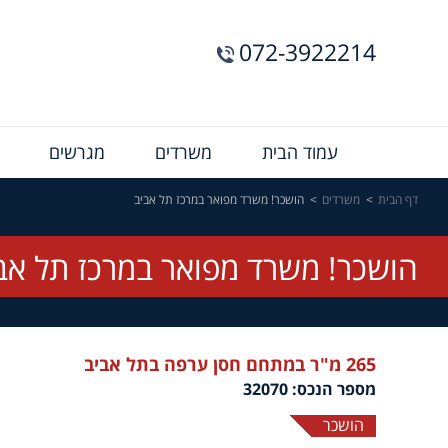
072-3922214
Menu
עמוד הבית
משרדים
מגרשים
Bar
דף הבית
משרדים
הושכר! משרד מפואר במרכז תל אביב
הושכר! משרד מפואר במרכז תל אב
265 מ"ר במתחם חסן ערפה בתל אביב
מספר הנכס: 32070
הושכר