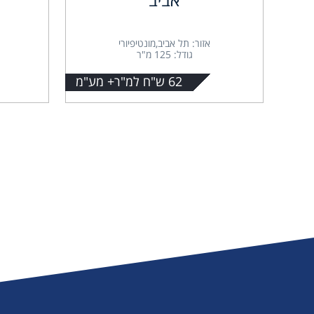
אזור: תל אביב,מונטיפיורי
גודל: 125 מ"ר
62 ש"ח למ"ר+ מע"מ