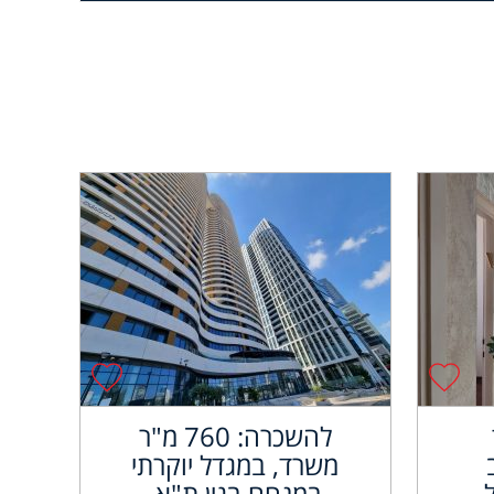
להשכרה: 760 מ"ר
משרד, במגדל יוקרתי
במנחם בגין ת"א.