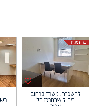
בהזדמנות
להשכרה: משרד ברחוב
ריב"ל שבמרכז תל
בשא
אביב