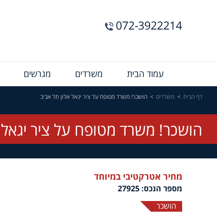
072-3922214
Menu
עמוד הבית
משרדים
מגרשים
Bar
דף הבית
משרדים
הושכר! משרד מטופח על ציר יגאל אלון תל אביב
הושכר! משרד מטופח על ציר יגאל א
מחיר אטרקטיבי במיוחד
מספר הנכס: 27925
הושכר