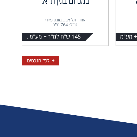
במנחם בגין ת"א.
אזור: תל אביב,מונטיפיורי
גודל: 764 מ"ר
145 ש"ח למ"ר + מע"מ .
לכל הנכסים