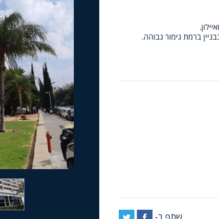
יילון.
שתף ב-