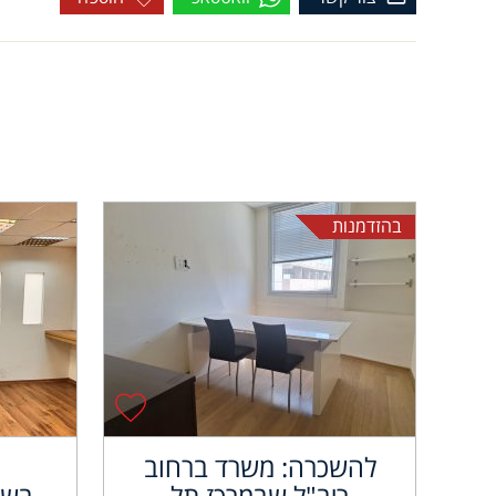
בהזדמנות
להשכרה: משרד ברחוב
ריב"ל שבמרכז תל
בשא