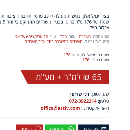
בציר יגאל אלון, נגישות מעולה לרכב פרטי, תחבורה ציבורית וא
שטח של 176 מ"ר ברוטו בבניין משרדים הממוקם בקומה 5 בבניין ברמת גימור גבוהה.
אכלוס מיידי.
סוג עסקה:
השכרה
אזור:
מרכז
עיר:
תל אביב
,
ציר יגאל אלון
קטגוריות נכסים:
משרדים להשכרה בתל אביב
,
משרדים
שטח מינימאלי לחלוקה:
176
שטח במ"ר:
176
65 ₪ למ"ר + מע"מ
שם הסוכן:
דני שריפי
טלפון:
072-3922214
דואר אלקטרוני:
office@astlv.com
צור קשר
וואטסאפ
הוספה