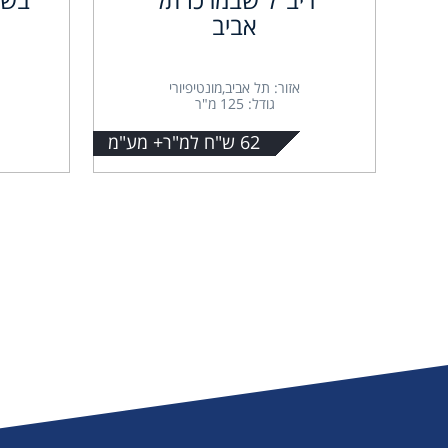
אביב
אזור: תל אביב,מונטיפיורי
גודל: 125 מ"ר
62 ש"ח למ"ר+ מע"מ