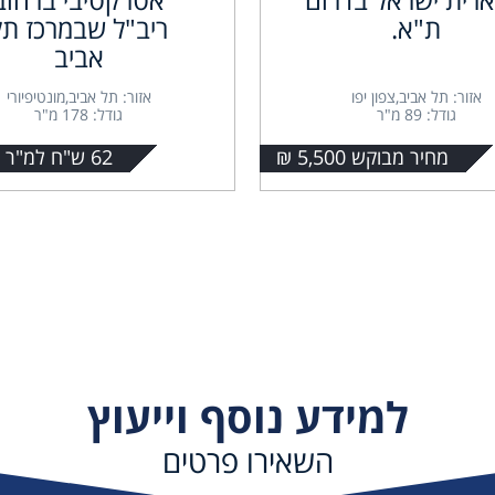
ת"א.
ריב"ל שבמרכז תל
אביב
אזור: תל אביב,צפון יפו
אזור: תל אביב,מונטיפיורי
גודל: 89 מ"ר
גודל: 178 מ"ר
מחיר מבוקש 5,500 ₪
62 ש"ח למ"ר + מע"מ
למידע נוסף וייעוץ
השאירו פרטים