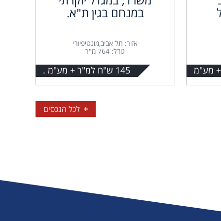
במנחם בגין ת"א.
אזור: תל אביב,מונטיפיורי
גודל: 764 מ"ר
145 ש"ח למ"ר + מע"מ .
לכל הנכסים