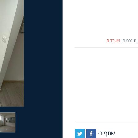
ות נכסים:
משרדים
שתף ב-