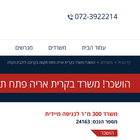
072-3922214
Menu
עמוד הבית
משרדים
מגרשים
Bar
דף הבית
משרדים
הושכר! משרד בקרית אריה פתח תקווה בקריבה לרכבת הקלה
הושכר! משרד בקרית אריה פתח תק
משרד 300 מ"ר לכניסה מיידית
מספר הנכס: 24163
הושכר