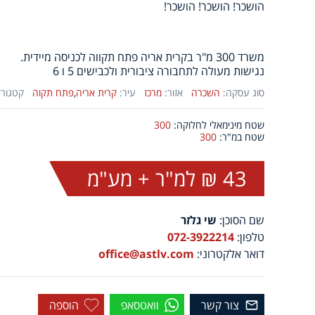
הושכר! הושכר! הושכר!
משרד 300 מ"ר בקרית אריה פתח תקווה לכניסה מיידית.
נגישות מעולה לתחבורה ציבורית ולכבישים 5 ו 6
סוג עסקה:
השכרה
אזור:
מרכז
עיר:
קרית אריה
,
פתח תקוה
קטגורי
שטח מינימאלי לחלוקה:
300
שטח במ"ר:
300
43 ₪ למ"ר + מע"מ
שם הסוכן:
שי גלזר
טלפון:
072-3922214
דואר אלקטרוני:
office@astlv.com
צור קשר
וואטסאפ
הוספה