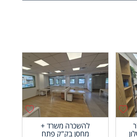
 מ"ר
להשכרה משרד +
ון
מחסן בק"ק פתח