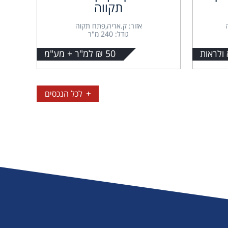
תקווה
אזור: ק.אריה,פתח תקוה
גודל: 240 מ"ר
 ולראות
50 ₪ למ"ר + מע"מ
לכל הנכסים