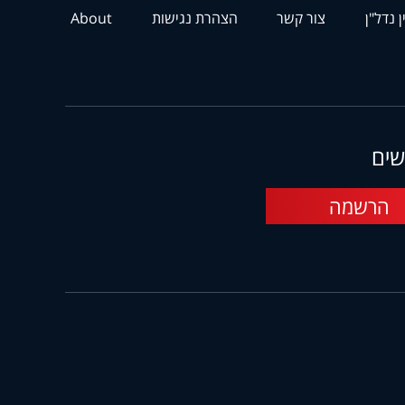
ן נדל"ן
צור קשר
הצהרת נגישות
About
שים