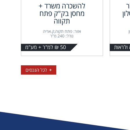
 מ"ר
להשכרה משרד +
ון
מחסן בק"ק פתח
תקווה
אזור: פתח תקוה,ק.אריה
גודל: 240 מ"ר
 ולראות
50 ₪ למ"ר + מע"מ
לכל הנכסים