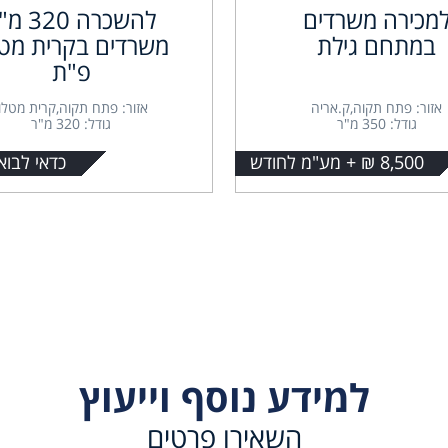
מכירה משרדים
להשכרה 320
במתחם גילת
משרדים בקרית מטל
פ"ת
אזור: פתח תקוה,ק.אריה
אזור: פתח תקוה,קרית מטלון
גודל: 350 מ"ר
גודל: 320 מ"ר
8,500 ₪ + מע"מ לחודש
כדאי לבוא
למידע נוסף וייעוץ
השאירו פרטים