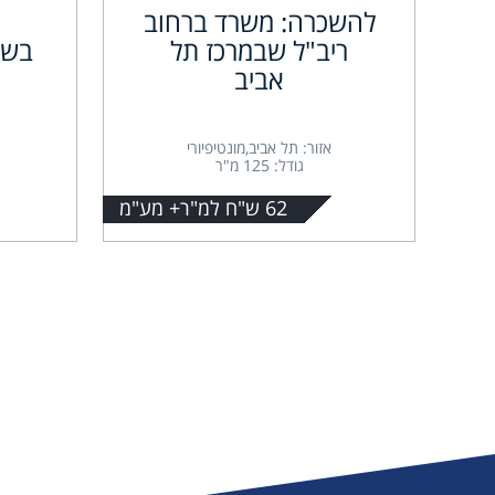
להשכרה: משרד ברחוב
ריב"ל שבמרכז תל
בשא
אביב
אזור: תל אביב,מונטיפיורי
גודל: 125 מ"ר
62 ש"ח למ"ר+ מע"מ