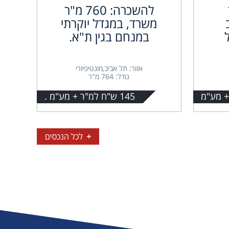
להשכרה: 760 מ"ר
משרד, במגדל יוקרתי
במנחם בגין ת"א.
אזור: תל אביב,מונטיפיורי
גודל: 764 מ"ר
145 ש"ח למ"ר + מע"מ .
לכל הנכסים