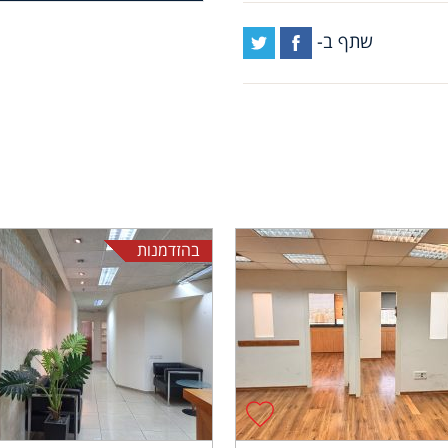
שתף ב-
בהזדמנות