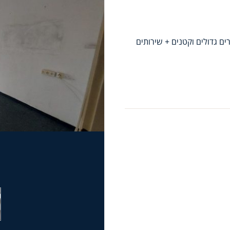
ז בתל אביב. משרד גדול ומיוחד המחולק ל14 חדרים גדולים וקטנים + שירותים