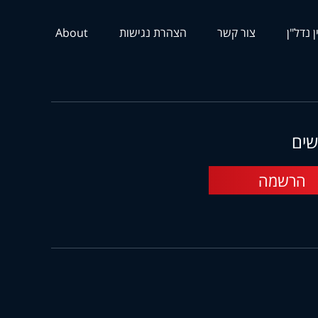
ן נדל"ן
צור קשר
הצהרת נגישות
About
שים