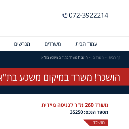
072-3922214
Menu
עמוד הבית
משרדים
מגרשים
Bar
דף הבית
משרדים
הושכר! משרד במיקום משגע בת"א
הושכר! משרד במיקום משגע בת"א
משרד 260 מ"ר לכניסה מיידית
מספר הנכס: 35250
הושכר