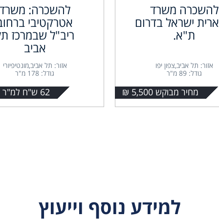
להשכרה משרד
להשכרה: משרד
רית ישראל בדרום
אטרקטיבי ברחוב
ת"א.
ריב"ל שבמרכז תל
אביב
אזור: תל אביב,צפון יפו
אזור: תל אביב,מונטיפיורי
גודל: 89 מ"ר
גודל: 178 מ"ר
מחיר מבוקש 5,500 ₪
62 ש"ח למ"ר + מע"מ
למידע נוסף וייעוץ