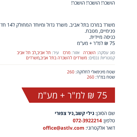
הושכר! הושכר! הושכר!
משרד במרכ
פנימיים, מטבח.
כניסה מיידית.
75 ₪ למ"ר + מע"מ
סוג עסקה:
השכרה
אזור:
מרכז
עיר:
תל אביב
,
לב תל אביב
קטגוריות נכסים:
משרדים להשכרה בתל אביב
,
משרדים
שטח מינימאלי לחלוקה:
260
שטח במ"ר:
260
75 ₪ למ"ר + מע"מ
שם הסוכן:
גילי קשב,ניר צפורי
טלפון:
072-3922214
דואר אלקטרוני:
office@astlv.com