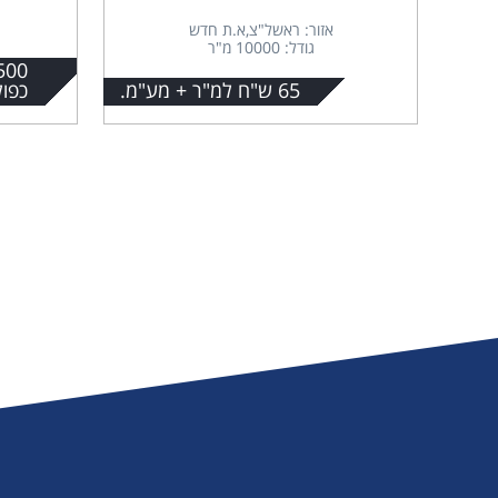
אזור: ראשל"צ,א.ת חדש
גודל: 10000 מ"ר
65 ש"ח למ"ר + מע"מ.
כפול