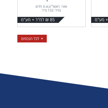
אזור: ראשל"צ,א.ת חדש
גודל: 132 מ"ר
85 ₪ למ"ר + מע"מ
לכל הנכסים