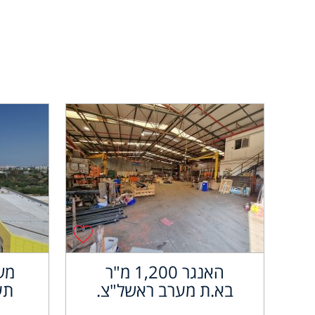
האנגר 1,200 מ"ר
מש
בא.ת מערב ראשל"צ.
תע