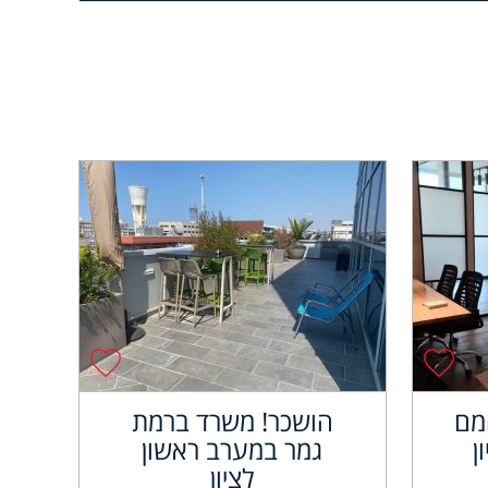
מם
הושכר! משרד ברמת
ן
גמר במערב ראשון
לציון