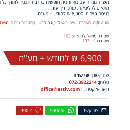
משרד מרווח עם נוף וחניה חופשית בקרבת הבניין לאורך כל ה
מתאים לקליניקה, עורכי דין ועוד…
כניסה מיידית. 6,900 ₪ לחודש + מע"מ
סוג עסקה:
השכרה
עיר:
ראשל"צ
,
א.ת חדש
קטגוריות נכסים:
משרד
שטח מינימאלי לחלוקה:
103
שטח במ"ר:
103
6,900 ₪ לחודש + מע"מ
שם הסוכן:
שי שדה
טלפון:
072-3922214
דואר אלקטרוני:
office@astlv.com
צור קשר
וואטסאפ
הוספה