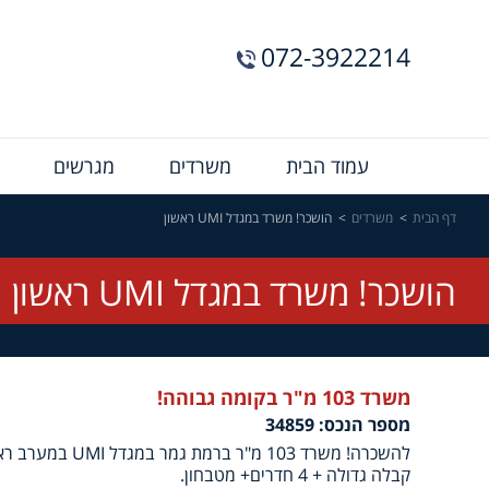
072-3922214
Menu
עמוד הבית
משרדים
מגרשים
Bar
דף הבית
משרדים
הושכר! משרד במגדל UMI ראשון
הושכר! משרד במגדל UMI ראשון
משרד 103 מ"ר בקומה גבוהה!
מספר הנכס: 34859
להשכרה! משרד 103 מ"ר 
קבלה גדולה + 4 חדרים+ מטבחון.