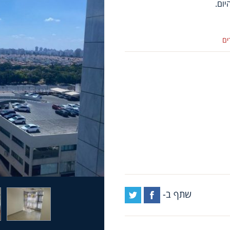
יום.
ים
שתף ב-