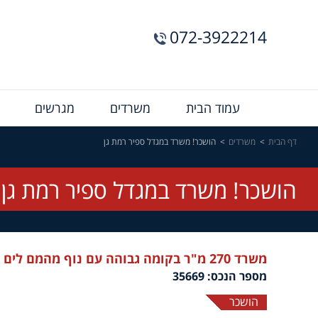
072-3922214
Menu
עמוד הבית
משרדים
מגרשים
Bar
דף הבית
משרדים
הושכר! משרד במגדל ספיר רמת גן
הושכר! משרד במגדל ספיר רמת גן
משרד 270 מ"ר בקומה גבוהה עם נוף מהמם לים
מספר הנכס: 35669
הושכר