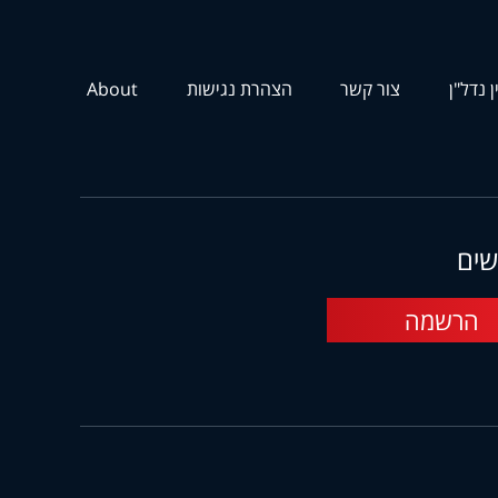
ן נדל"ן
צור קשר
הצהרת נגישות
About
שים