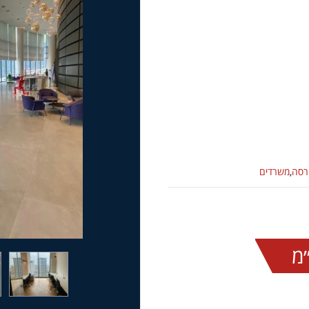
רסה
,
משרדים