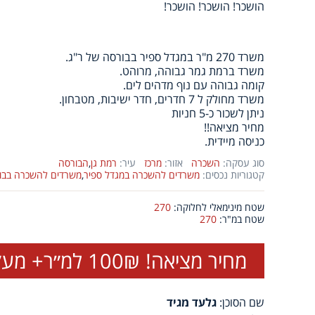
הושכר! הושכר! הושכר!
משרד 270 מ"ר במגדל ספיר בבורסה של ר"ג.
משרד ברמת גמר גבוהה, מרוהט.
קומה גבוהה עם נוף מדהים לים.
משרד מחולק ל 7 חדרים, חדר ישיבות, מטבחון.
ניתן לשכור כ-5 חניות
מחיר מציאה!!
כניסה מיידית.
סוג עסקה:
השכרה
אזור:
מרכז
עיר:
רמת גן
,
הבורסה
קטגוריות נכסים:
משרדים להשכרה במגדל ספיר
,
משרדים להשכרה בבו
שטח מינימאלי לחלוקה:
270
שטח במ"ר:
270
מחיר מציאה! 100₪ למ״ר+ מע״מ
שם הסוכן:
גלעד מגיד