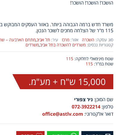
הושכר! הושכר! הושכר!
משרד חדש ברמה הגבוהה ביותר. באזור העסקים המבוקש בי
115 מ"ר של הצלחה מחכים לשוכר הנכון.
סוג עסקה:
השכרה
אזור:
מרכז
עיר:
תל אביב
,
מתחם הארבעה – שרו
קטגוריות נכסים:
משרדים להשכרה בתל אביב
,
משרדים
שטח מינימאלי לחלוקה:
115
שטח במ"ר:
115
15,000 ש"ח + מע"מ.
שם הסוכן:
ניר צפורי
טלפון:
072-3922214
דואר אלקטרוני:
office@astlv.com