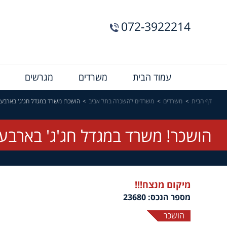
072-3922214
Menu
עמוד הבית
משרדים
מגרשים
Bar
דף הבית
משרדים
משרדים להשכרה בתל אביב
הושכר! משרד במגדל חג'ג' בארבע
הושכר! משרד במגדל חג'ג' בארבע
מיקום מנצח!!!
מספר הנכס: 23680
הושכר