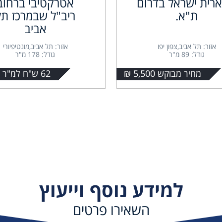
רית ישראל בדרום
אטרקטיבי ברחוב
ת"א.
ריב"ל שבמרכז תל
אביב
אזור: תל אביב,צפון יפו
אזור: תל אביב,מונטיפיורי
גודל: 89 מ"ר
גודל: 178 מ"ר
מחיר מבוקש 5,500 ₪
62 ש"ח למ"ר + מע"מ
למידע נוסף וייעוץ
השאירו פרטים