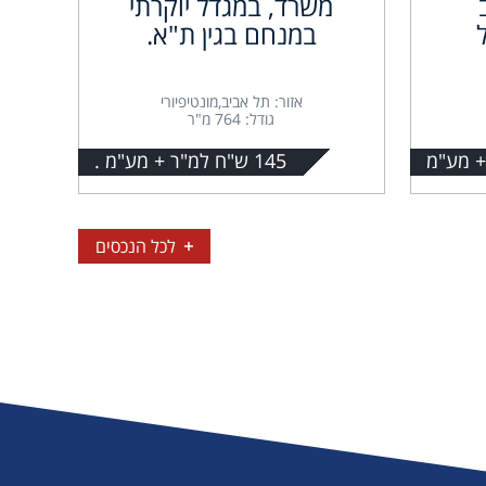
משרד, במגדל יוקרתי
במנחם בגין ת"א.
אזור: תל אביב,מונטיפיורי
גודל: 764 מ"ר
145 ש"ח למ"ר + מע"מ .
לכל הנכסים