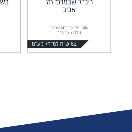
ריב"ל שבמרכז תל
בשא
אביב
אזור: תל אביב,מונטיפיורי
גודל: 125 מ"ר
62 ש"ח למ"ר+ מע"מ