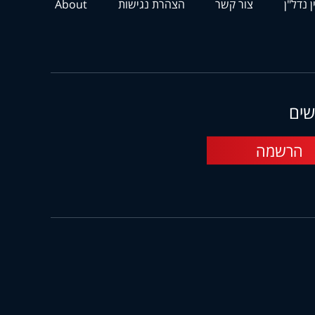
ן נדל"ן
צור קשר
הצהרת נגישות
About
שים