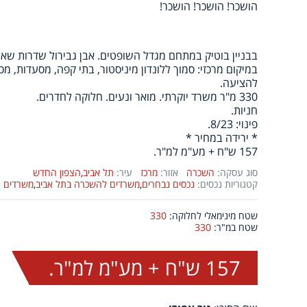
הושכר! הושכר! הושכר!
בבניין בוטיק במתחם מגדל השופטים. אבן גבירול שדרות שאו
במיקום מרכזי: סמוך ללונדון מיניסטור, בתי קפה, מסעדות, מ
להציעה.
330 מ"ר משרד יוקרתי. מואר ונעים. חלוקה לחדרים.
חניות.
פינוי: 8/23.
* ירידה במחיר *
157 ש"ח + מע"מ למ"ר.
סוג עסקה:
השכרה
אזור:
מרכז
עיר:
תל אביב
,
הצפון החדש
קטגוריות נכסים:
נכסים נבחרים
,
משרדים להשכרה בתל אביב
,
משרדים
שטח מינימאלי לחלוקה:
330
שטח במ"ר:
330
157 ש"ח + מע"מ למ"ר.