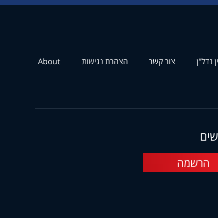
ן נדל"ן
צור קשר
הצהרת נגישות
About
שים