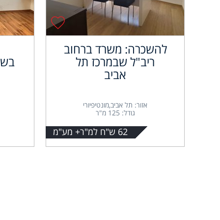
להשכרה: משרד ברחוב
ריב"ל שבמרכז תל
בשא
אביב
אזור: תל אביב,מונטיפיורי
גודל: 125 מ"ר
62 ש"ח למ"ר+ מע"מ