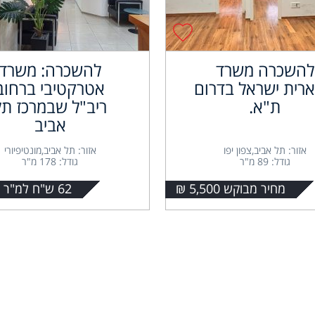
להשכרה משרד
להשכרה: משרד
רית ישראל בדרום
אטרקטיבי ברחוב
ת"א.
ריב"ל שבמרכז תל
אביב
אזור: תל אביב,צפון יפו
אזור: תל אביב,מונטיפיורי
גודל: 89 מ"ר
גודל: 178 מ"ר
מחיר מבוקש 5,500 ₪
62 ש"ח למ"ר + מע"מ