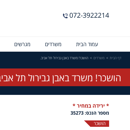
072-3922214
Menu
עמוד הבית
משרדים
מגרשים
Bar
דף הבית
משרדים
הושכר! משרד באבן גבירול תל אביב.
הושכר! משרד באבן גבירול תל אביב
* ירידה במחיר *
מספר הנכס: 35273
הושכר