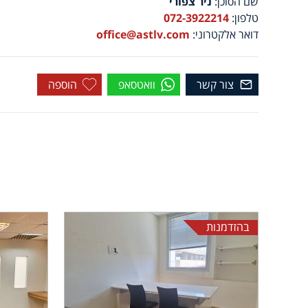
שם הסוכן:
ניר צפורי
טלפון:
072-3922214
דואר אלקטרוני:
office@astlv.com
צור קשר
וואטסאפ
הוספה
בהזדמנות