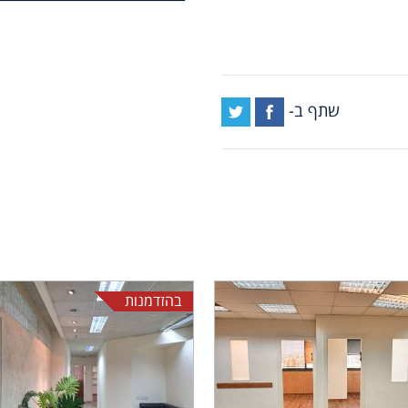
שתף ב-
בהזדמנות