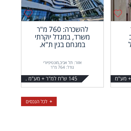
להשכרה: 760 מ"ר
משרד, במגדל יוקרתי
במנחם בגין ת"א.
אזור: תל אביב,מונטיפיורי
גודל: 764 מ"ר
145 ש"ח למ"ר + מע"מ .
לכל הנכסים