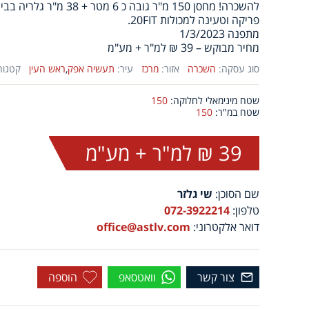
להשכרה! מחסן 150 מ"ר גובה 
פריקה וטעינה למכולות 20FIT.
מתפנה 1/3/2023
מחיר מבוקש – 39 ₪ למ"ר + מע"מ
סוג עסקה:
השכרה
אזור:
מרכז
עיר:
תעשיה אפק
,
ראש העין
קטגורי
שטח מינימאלי לחלוקה:
150
שטח במ"ר:
150
39 ₪ למ"ר + מע"מ
שם הסוכן:
שי גלזר
טלפון:
072-3922214
דואר אלקטרוני:
office@astlv.com
צור קשר
וואטסאפ
הוספה