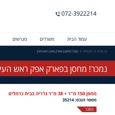
072-3922214
Menu
עמוד הבית
משרדים
מגרשים
Bar
דף הבית
תעשייה
נמכר! מחסן בפארק אפק ראש העין
נמכר! מחסן בפארק אפק ראש העין
מחסן 150 מ"ר + 38 מ"ר גלריה בבית כרמלים
מספר הנכס: 35214
נמכר