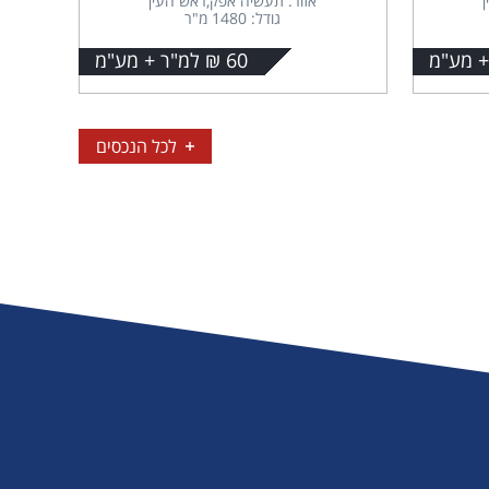
אזור: תעשיה אפק,ראש העין
גודל: 1480 מ"ר
60 ₪ למ"ר + מע"מ
לכל הנכסים