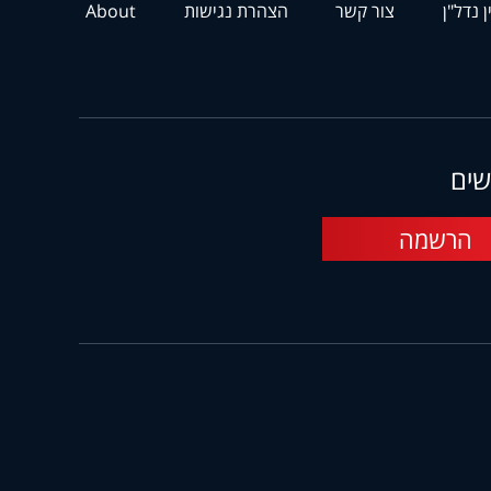
ן נדל"ן
צור קשר
הצהרת נגישות
About
שים