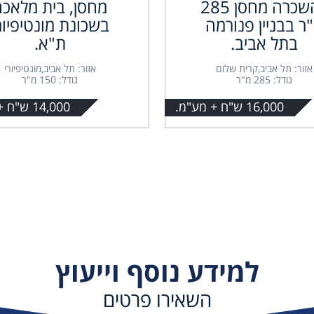
להשכרה מחסן 285
מחסן, בית מלאכה
ר בבניין פנורמה
בשכונת מונטיפיור
בתל אביב.
ת"א.
אזור: תל אביב,קרית שלום
אזור: תל אביב,מונטיפיורי
גודל: 285 מ"ר
גודל: 150 מ"ר
16,000 ש"ח + מע"מ.
14,000 ש"ח + מע"מ.
למידע נוסף וייעוץ
השאירו פרטים