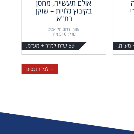
אולם תעשייה, מחסן
י
בקיבוץ גלויות – שוקן
בת"א.
אזור: דרום,תל אביב
גודל: 510 מ"ר
59 ש"ח למ"ר + מע"מ.
לכל הנכסים