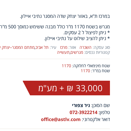
במרכז ת"א, באזור יצחק שדה המסגר נתיבי איילון.
מגרש בשטח 1170 מ"ר כולל מבנה ששימש כמוסך 500 מ"ר.
* ניתן לפיצול ל 2 עסקים.
* ניתן להציב שילוט על נתיבי איילון.
סוג עסקה:
השכרה
אזור:
מרכז
עיר:
תל אביב
,
מתחם המסגר–יצחק 
קטגוריות נכסים:
מגרשים
,
תעשייה
שטח מינימאלי לחלוקה:
1170
שטח במ"ר:
1170
33,000 ₪ + מע"מ
שם הסוכן:
ניר צפורי
טלפון:
072-3922214
דואר אלקטרוני:
office@astlv.com