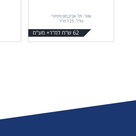
אזור: תל אביב,מונטיפיורי
גודל: 125 מ"ר
62 ש"ח למ"ר+ מע"מ