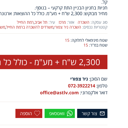
קל.
חניות בחניון הבניין התת קרקעי – בנוסף.
מחיר מבוקש: 2,300 ש"ח + מע"מ. כולל כל ההוצאות: ארנונה , דמי ניהול וכיוב'.
סוג עסקה:
השכרה
אזור:
מרכז
עיר:
תל אביב
,
רמת החייל
קטגוריות נכסים:
השכרה ניר צפורי
,
משרדים להשכרה ברמת החייל
,
משר
שטח מינימאלי לחלוקה:
15
שטח במ"ר:
15
2,300 ש"ח + מע"מ - כולל כל ההוצאות.
שם הסוכן:
ניר צפורי
טלפון:
072-3922214
דואר אלקטרוני:
office@astlv.com
צור קשר
וואטסאפ
הוספה