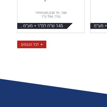
אזור: תל אביב,מונטיפיורי
גודל: 764 מ"ר
145 ש"ח למ"ר + מע"מ .
לכל הנכסים