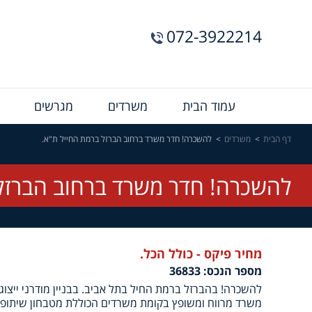
072-3922214
Menu
עמוד הבית
משרדים
מגרשים
Bar
דף הבית
משרדים
להשכרה! חדר משרד ברחוב הברזל ברמת החייל ת"א.
להשכרה! חדר משרד ברחוב הברזל 
מחיר פיקס - כולל הכל.
מספר הנכס: 36833
להשכרה! בהברזל ברמת החיל בתל אביב. בבניין מודרני ייצוג
משרד מרווח ומשופץ בקומת משרדים הכוללת מטבחון שיתופי ו