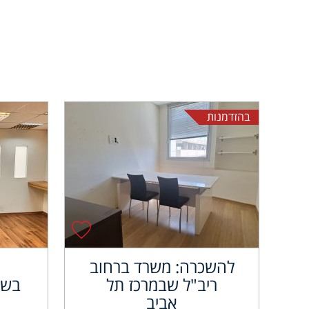
בהזדמנות
להשכרה: משרד ברחוב
ריב"ל שבמרכז תל
בשא
אביב