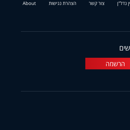
ן נדל"ן
צור קשר
הצהרת נגישות
About
שים