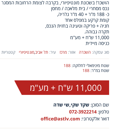
הושכר! בשכונת מונטיפיורי, בקרבה לצומת הרחובות המסגר 
נכס מסחרי / בית מלאכה / מחסן
כ- 188 מ"ר + 40 מ"ר גלריה,
קומת קרקע במפלס אחד
חניה + פריקה וטעינה בחזית הנכס,
תקרה גבוהה.
11,000 ש"ח + מע"מ
כניסה מיידית
סוג עסקה:
השכרה
אזור:
מרכז
עיר:
תל אביב
,
מונטיפיורי
קטגוריות נ
שטח מינימאלי לחלוקה:
188
שטח במ"ר:
188
11,000 ש"ח + מע"מ
שם הסוכן:
שקד שקי,שי שדה
טלפון:
072-3922214
דואר אלקטרוני:
office@astlv.com