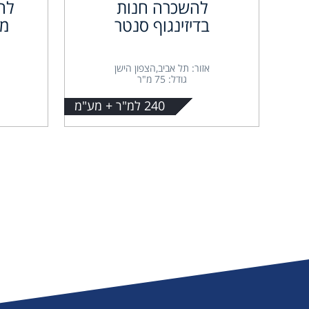
להשכרה חנות
בדיזינגוף סנטר
מ"
אזור: תל אביב,הצפון הישן
גודל: 75 מ"ר
240 למ"ר + מע"מ