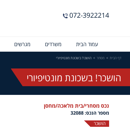
072-3922214
Menu
עמוד הבית
משרדים
מגרשים
Bar
דף הבית
מסחר
הושכר! בשכונת מונטיפיורי
הושכר! בשכונת מונטיפיורי
נכס מסחרי/בית מלאכה/מחסן
מספר הנכס: 32088
הושכר