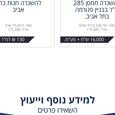
להשכרה מחסן 285
להשכרה חנות בת
ר בבניין פנורמה
אביב
בתל אביב.
אזור: תל אביב,קרית שלום
אזור: דרום,תל אביב
גודל: 285 מ"ר
גודל: 200 מ"ר
16,000 ש"ח + מע"מ.
130 ₪ למ"ר + מע"מ
למידע נוסף וייעוץ
השאירו פרטים