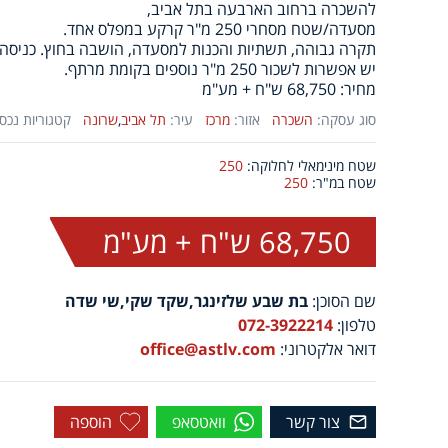
להשכרה ברחוב הארבעה בתל אביב,
מסעדה/שטח מסחרי 250 מ"ר קרקע במפלס אחד.
תקרה גבוהה, תשתיות והכנות למסעדה, הושבה בחוץ. כניסה מ
יש אפשרות לשכור 250 מ"ר נוספים בקומת מרתף.
מחיר: 68,750 ש"ח + מע"מ
סוג עסקה:
השכרה
אזור:
מרכז
עיר:
תל אביב
,
שרונה
קטגוריות נכסי
שטח מינימאלי לחלוקה:
250
שטח במ"ר:
250
68,750 ש"ח + מע"מ
שם הסוכן:
בת שבע שלזינגר,שקד שקי,שי שדה
טלפון:
072-3922214
דואר אלקטרוני:
office@astlv.com
צור קשר
וואטסאפ
הוספה