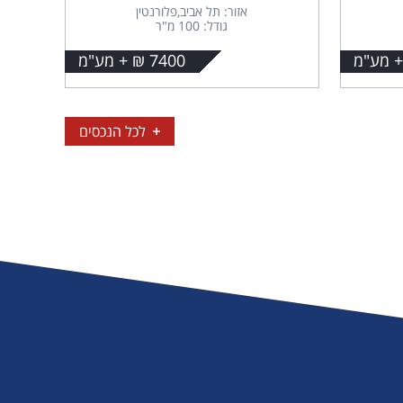
אזור: תל אביב,פלורנטין
גודל: 100 מ"ר
7400 ₪ + מע"מ
לכל הנכסים