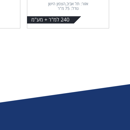
אזור: תל אביב,הצפון הישן
גודל: 75 מ"ר
240 למ"ר + מע"מ