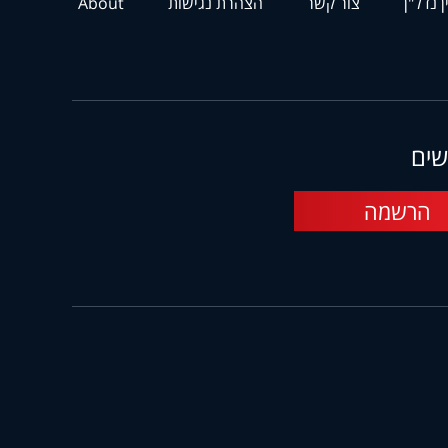
ן נדל"ן
צור קשר
הצהרת נגישות
About
שים