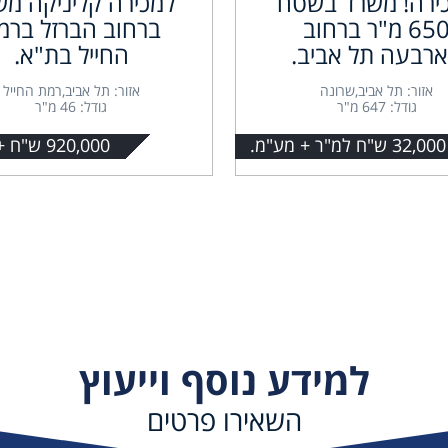
ירה! משרד בשטח
למכירה קליניקה מש
650 מ"ר ברחוב
ברחוב הברזל ברמ
רבעה תל אביב.
החייל בת"א.
אזור: תל אביב,שרונה
אזור: תל אביב,רמת החייל
גודל: 647 מ"ר
גודל: 46 מ"ר
32,000 ש"ח למ"ר + מע"מ.
920,000 ש"ח + מע"מ.
למידע נוסף וייעוץ
השאירו פרטים