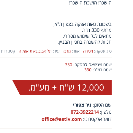
הושכר! הושכר! הושכר!
בשכונת נאות אפקה בצפון ת"א,
מרתף 330 מ"ר.
מתאים לכל שימוש מסחרי.
חניות להשכרה בחניון הבניין.
סוג עסקה:
מכירה
אזור:
מרכז
עיר:
תל אביב
,
נאות אפקה
קטגוריות 
שטח מינימאלי לחלוקה:
330
שטח במ"ר:
330
12,000 ש"ח + מע"מ.
שם הסוכן:
ניר צפורי
טלפון:
072-3922214
דואר אלקטרוני:
office@astlv.com