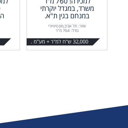
למכירה! 760 מ"ר
למכ
משרד, במגדל יוקרתי
במנחם בגין ת"א.
הא
אזור: תל אביב,מונטיפיורי
גודל: 764 מ"ר
32,000 ש"ח למ"ר + מע"מ .