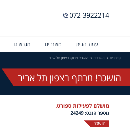
072-3922214
Menu
עמוד הבית
משרדים
מגרשים
Bar
דף הבית
משרדים
הושכר! מרתף בצפון תל אביב
הושכר! מרתף בצפון תל אביב
מושלם לפעילות ספורט.
מספר הנכס: 24249
הושכר