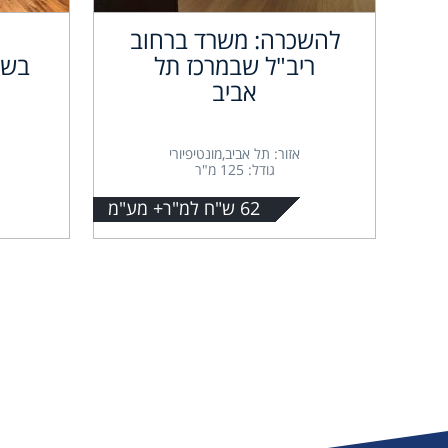
להשכרה: משרד ברחוב
ריב"ל שבמרכז תל
בשא
אביב
אזור: תל אביב,מונטיפיורי
גודל: 125 מ"ר
62 ש"ח למ"ר+ מע"מ