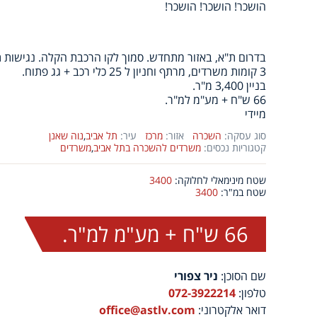
הושכר! הושכר! הושכר!
בדרום ת"א, באזור מתחדש. סמוך לקו הרכבת הקלה. נגישות 
3 קומות משרדים, מרתף וחניון ל 25 כלי רכב + גג פתוח.
בניין 3,400 מ"ר.
66 ש"ח + מע"מ למ"ר.
מיידי
סוג עסקה:
השכרה
אזור:
מרכז
עיר:
תל אביב
,
נוה שאנן
קטגוריות נכסים:
משרדים להשכרה בתל אביב
,
משרדים
שטח מינימאלי לחלוקה:
3400
שטח במ"ר:
3400
66 ש"ח + מע"מ למ"ר.
שם הסוכן:
ניר צפורי
טלפון:
072-3922214
דואר אלקטרוני:
office@astlv.com