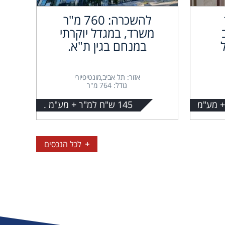
להשכרה: 760 מ"ר
משרד, במגדל יוקרתי
במנחם בגין ת"א.
אזור: תל אביב,מונטיפיורי
גודל: 764 מ"ר
145 ש"ח למ"ר + מע"מ .
לכל הנכסים