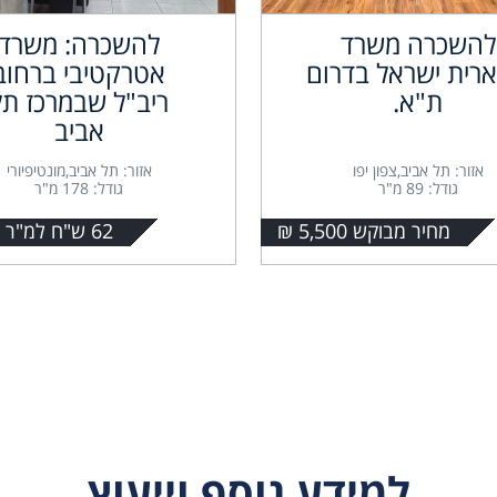
להשכרה משרד
להשכרה: משרד
רית ישראל בדרום
אטרקטיבי ברחוב
ת"א.
ריב"ל שבמרכז תל
אביב
אזור: תל אביב,צפון יפו
אזור: תל אביב,מונטיפיורי
גודל: 89 מ"ר
גודל: 178 מ"ר
מחיר מבוקש 5,500 ₪
62 ש"ח למ"ר + מע"מ
למידע נוסף וייעוץ