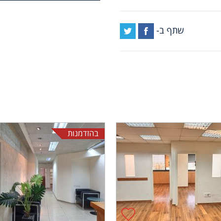
שתף ב-
בהזדמנות