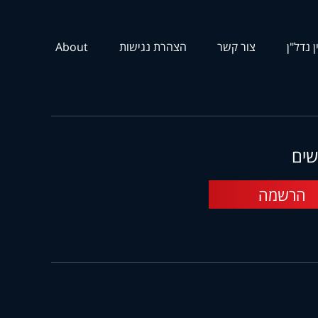
ן נדל"ן
צור קשר
הצהרת נגישות
About
שים