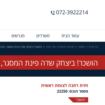
072-3922214
Menu
עמוד הבית
משרדים
מגרשים
Bar
דף הבית
מסחר
חנויות להשכרה בתל אביב
הושכר! ביצחק שדה פינת המסגר, חנות 
הושכר! ביצחק שדה פינת המסגר, ח
חזית רחבה לצומת ראשית
מספר הנכס: 22250
הושכר