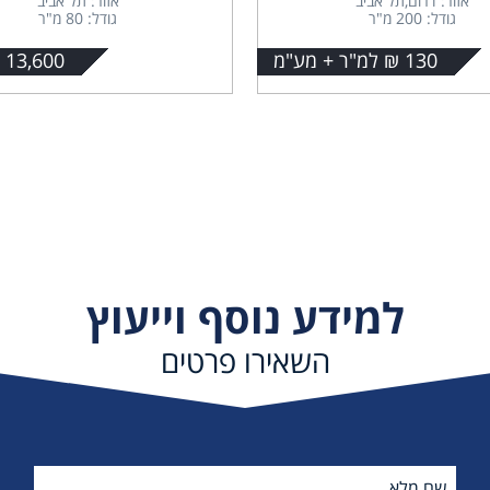
אזור: דרום,תל אביב
אזור: תל אביב
גודל: 200 מ"ר
גודל: 80 מ"ר
130 ₪ למ"ר + מע"מ
13,600 + מע"מ
למידע נוסף וייעוץ
השאירו פרטים