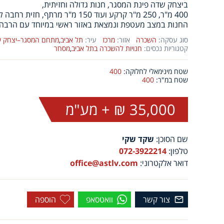
ביצחק שדה פינת המסגר, חנות גדולה וחזיתית,
400 מ"ר, 250 מ"ר קרקע ועוד 150 מ"ר מרתף, חזית רחבה לצומת ראשית
החנות במצב מעטפת ונמצאת באזור ראשי במיוחד עם הרבה 
סוג עסקה:
השכרה
אזור:
מרכז
עיר:
תל אביב
,
מתחם המסגר–יצחק 
קטגוריות נכסים:
חנויות להשכרה בתל אביב
,
מסחר
שטח מינימאלי לחלוקה:
400
שטח במ"ר:
400
35,000 ₪ + מע"מ
שם הסוכן:
שקד שקי
טלפון:
072-3922214
דואר אלקטרוני:
office@astlv.com
צור קשר
וואטסאפ
הוספה