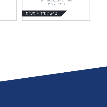
אזור: תל אביב,הצפון הישן
גודל: 75 מ"ר
240 למ"ר + מע"מ