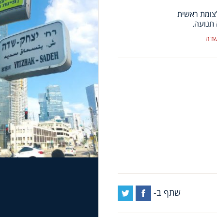
תנועה.
שדה
שתף ב-