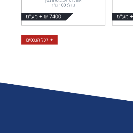
אזור: תל אביב,פלורנטין
גודל: 100 מ"ר
7400 ₪ + מע"מ
לכל הנכסים