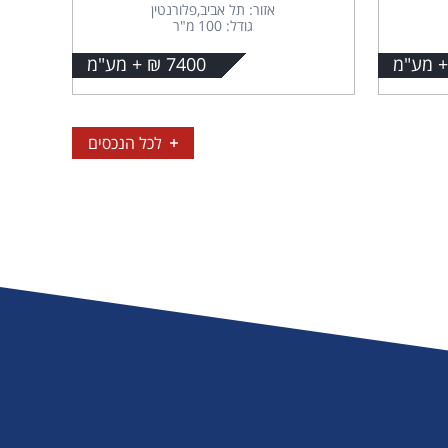
אזור: תל אביב,פלורנטין
גודל: 100 מ"ר
7400 ₪ + מע"מ
לכל הנכסים