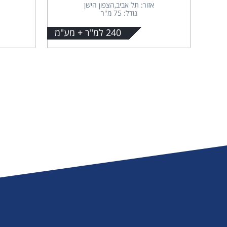
אזור: תל אביב,הצפון הישן
גודל: 75 מ"ר
240 למ"ר + מע"מ