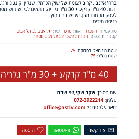
ברח' אלנבי, קרוב לצומת של שוק הכרמל, שנקין וקינג ג'ורג',
חנות 40 מ"ר קרקע + 30 מ"ר גלריה. מתאים לכ
לעסק מתחום מזון. יש ישיבה בחוץ.
כניסה מידית.
סוג עסקה:
השכרה
אזור:
מרכז
עיר:
תל אביב
,
לב תל אביב
קטגוריות נכסים:
חנויות להשכרה בתל אביב
,
מסחר
שטח מינימאלי לחלוקה:
75
שטח במ"ר:
75
40 מ"ר קרקע + 30 מ"ר גלריה
שם הסוכן:
שקד שקי,שי שדה
טלפון:
072-3922214
דואר אלקטרוני:
office@astlv.com
צור קשר
וואטסאפ
הוספה