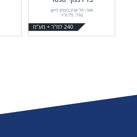
אזור: תל אביב,הצפון הישן
גודל: 75 מ"ר
240 למ"ר + מע"מ