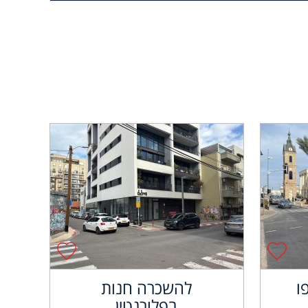
ו
להשכרה חנות
בפלורנטין