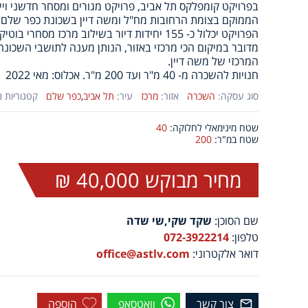
בפרויקט קומפלקס תל אביב, פרויקט מגורים ומסחר חדשני וייח
הממוקם בצומת הרחובות מח"ל ומשה דיין בשכונת כפר שלם ונ
הפרויקט יכלול כ- 155 יחידות דיור בשילוב מרכז מסחרי בוטיקי שכונתי.
מדובר במיקום הכי מרכזי באזור, הנותן מענה לתושבי השכונה
המרכזי של משה דיין.
חנויות להשכרה מ- 40 מ"ר ועד 200 מ"ר. אכלוס: מאי 2022
סוג עסקה:
השכרה
אזור:
מרכז
עיר:
תל אביב
,
כפר שלם
קטגוריות נ
שטח מינימאלי לחלוקה:
40
שטח במ"ר:
200
מחיר מבוקש 40,000 ₪
שם הסוכן:
שקד שקי,שי שדה
טלפון:
072-3922214
דואר אלקטרוני:
office@astlv.com
צור קשר
וואטסאפ
הוספה