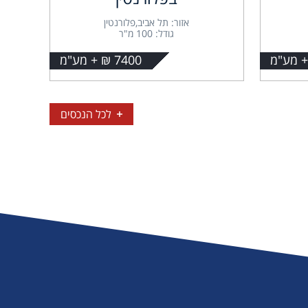
אזור: תל אביב,פלורנטין
גודל: 100 מ"ר
7400 ₪ + מע"מ
לכל הנכסים