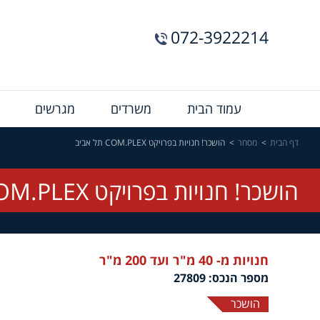
072-3922214
Menu
עמוד הבית
משרדים
מגרשים
Bar
דף הבית
מסחר
הושכר! חנויות בפרויקט COM.PLEX תל אביב
הושכר! חנויות בפרויקט COM.PLEX תל אביב
חנויות מ- 40 מ"ר ועד 200 מ"ר
מספר הנכס: 27809
הושכר