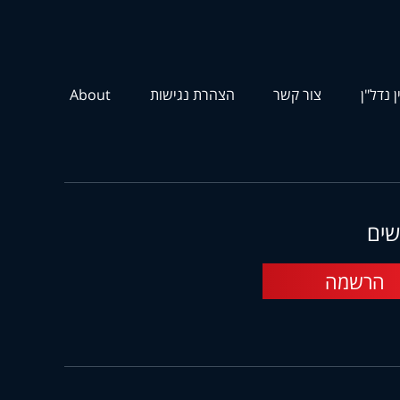
ן נדל"ן
צור קשר
הצהרת נגישות
About
שים