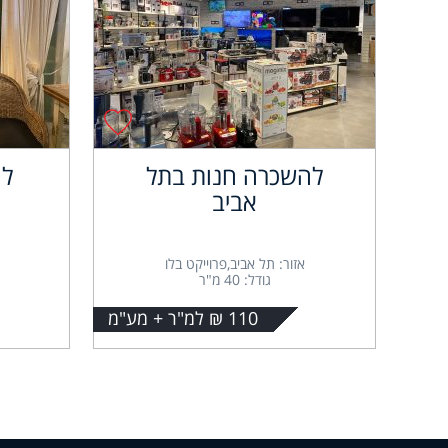
להשכרה חנות בתל
לה
אביב
אזור: תל אביב,פרוייקט בלו
גודל: 40 מ"ר
110 ₪ למ"ר + מע"מ