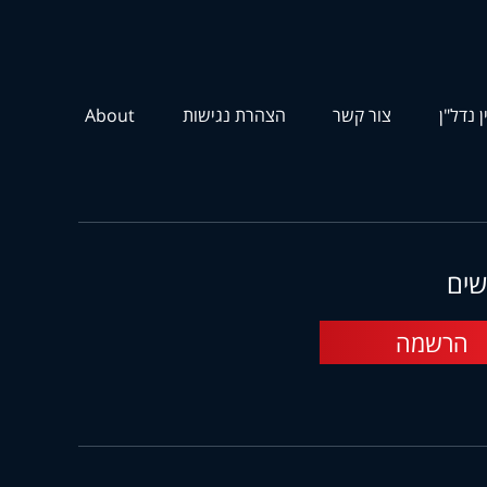
ן נדל"ן
צור קשר
הצהרת נגישות
About
שים